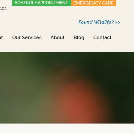
SCHEDULE APPOINTMENT
EMERGENCY CARE
1101
Found Wildlife? >>
at
Our Services
About
Blog
Contact