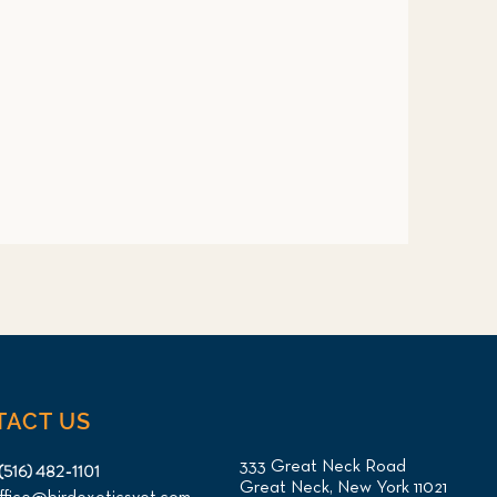
TACT US
333 Great Neck Road
(516) 482-1101
Great Neck, New York 11021